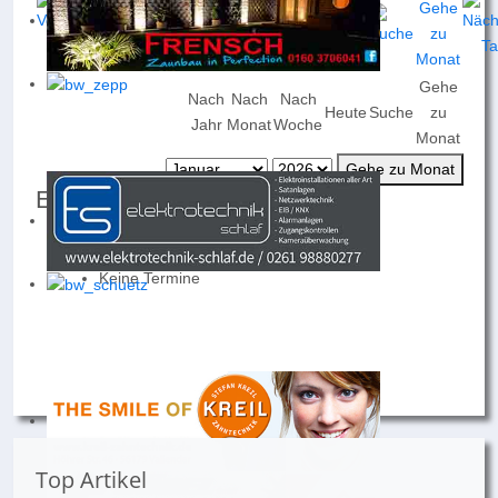
Gehe
Nach
Nach
Nach
Heute
Suche
zu
Jahr
Monat
Woche
Monat
Gehe zu Monat
Events für
Freitag, 16. Januar 2026
Keine Termine
Top Artikel