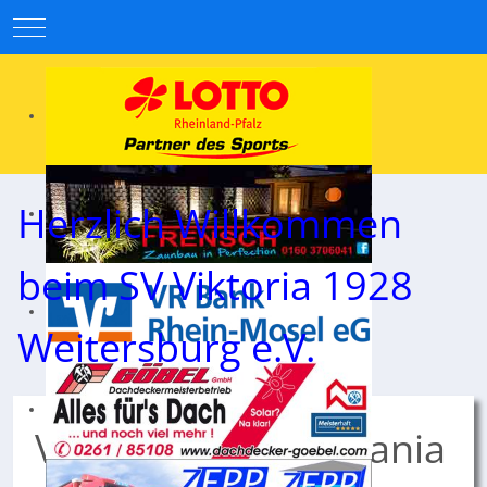
Mobile Menu Toggle
Herzlich Willkommen
beim SV Viktoria 1928
Weitersburg e.V.
Viktoria fügt Germania