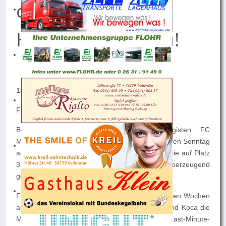
die erste
Heimniederlage zu!
13. Spieltag Bezirksliga Mitte
FC Metternich – SV Weitersburg 3:4 (0:1)
Beim ehemaligen Rheinland- und Oberligisten FC
Metternich musste der SV Viktoria am vergangenen Sonntag
antreten. Der Traditionsverein stand vor der Partie auf Platz
3 der Tabelle und konnte alle 5 Heimspiele überzeugend
gewinnen.
Für den SV galt es, an die guten Spiele der letzten Wochen
anzuknüpfen. Im Vorfeld musste SV-Trainer David Koca die
Mannschaft leicht umstellen. Gegenüber dem Last-Minute-