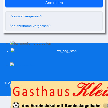
Anmelden
Passwort vergessen?
Benutzername vergessen?
© 2026
svweitersburg.de
| Alle Rechte vorbehalten |
Impressum
|
Datenschutzerklärung