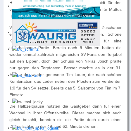
Heimsieg gegen Eitelborn rückten Lucas Schmidt für den
verletzten Phileas Küstermann und Niclas Jösch für Mattes
Häusler in die Startelf.
Von der ersten Minute an sahen die zahlreichen Zuschauer
eine Partie zweier spielstarken Mannschaften. Schöne
Kombinationen auf beiden Seiten sorgten für eine
unterhaltsame Partie. Bereits nach 9 Minuten hatten die
wieder einmal zahlreich mitgereisten SV-Fans den Torjubel
auf den Lippen, doch der Schuss von Niklas Jösch prallte
nur gegen den Torpfosten. Besser machte es in der 31.
Minute der wieder genesene Tim Lauer, der nach schöner
Kombination das Leder neben den Pfosten zum verdienten
1:0 für den SV setzte. Bereits das 5. Saisontor von Tim im 7.
Einsatz.
Die Halbzeitpause nutzten die Gastgeber dann für einen
Wechsel in ihrer Offensivreihe. Dieser machte sich auch
gleich bezahlt, konnten sie die Partie doch durch einen
Doppelschlag in der 49. und 62. Minute drehen.