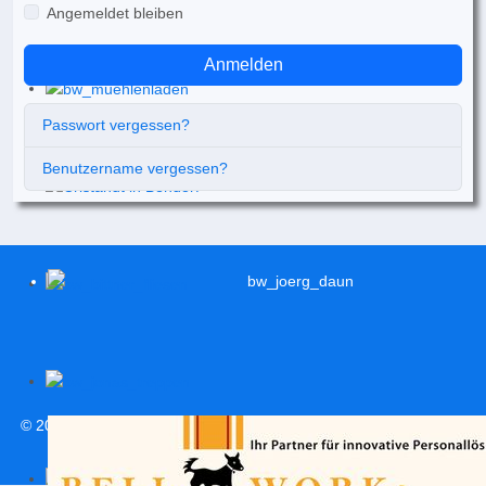
Angemeldet bleiben
Anmelden
Passwort vergessen?
Benutzername vergessen?
© 2026
svweitersburg.de
| Alle Rechte vorbehalten |
Impressum
|
Datenschutzerklärung