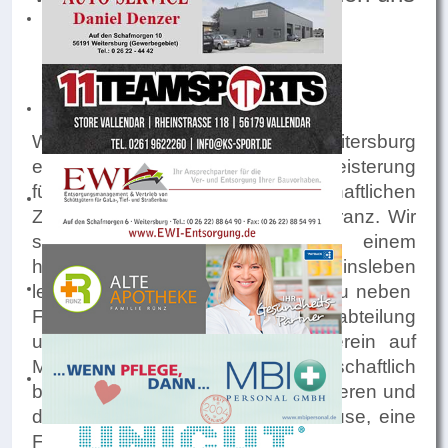
auf dich.
Wir sind der SV Viktoria 1928 Weitersburg
e.V. , kurz SVW. Wir leben die Begeisterung
für den Sport, mannschaftlichen
Zusammenhalt, Fair Play und Toleranz. Wir
sind stolz unseren Beitrag zu einem
harmonischen Dorf- und Vereinsleben
leisten zu dürfen. Bei uns findest du neben
Fußball auch eine tolle Lauftreffabteilung
und du du triffst in unserem Verein auf
Menschen, die sich freundschaftlich
begegnen und gegenseitig respektieren und
du wirst bei uns schnell ein Zuhause, eine
Familie finden.