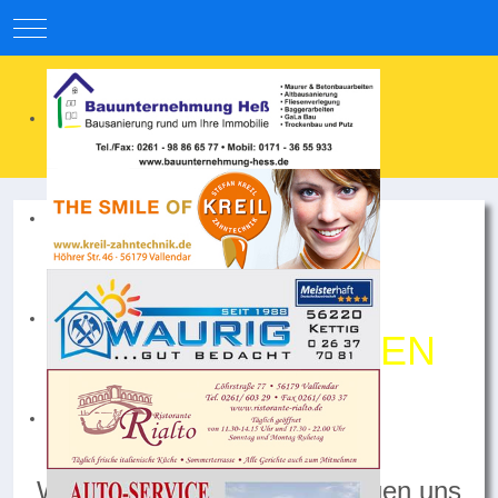
Mobile Menu Toggle
WERDE TEIL
DER
BLAU
/
GELBEN
FAMILIE!
Werde einer von uns, wir freuen uns