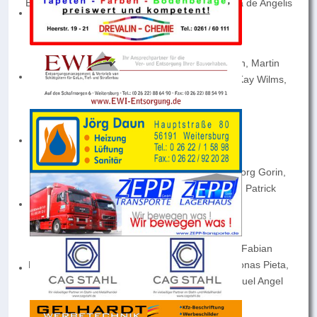
Björn Schäfer, Marco Vierk, Ali Danach, Gianluca de Angelis
Mittlere Reihe v.l.n.r.:
Fabian Kröber, Jörg Wilms, Magnus Neumann, Martin
Herlet, Philipp Wasserburger, Marcel Mattern, Kay Wilms,
Daniel Sonnet
Vordere Reihe v.l.n.r.:
Erhad Durdzic, Sven Lopin, Julian Wiesner, Georg Gorin,
Nico Schmitz, Oliver Schneider, Timo Lemler, Patrick
Kanczole, Juan Jose Garcia Otalvaro
Es fehlen:
Andres Geisler, Daniel Leppin, Eric Radtke, Fabian
Barkowski, Jan Wimmershoff, Janik Bernardi, Jonas Pieta,
Oguz Varol, Marvin Mohr, Okan Beydemir, Miguel Angel
Ururi Mendoza