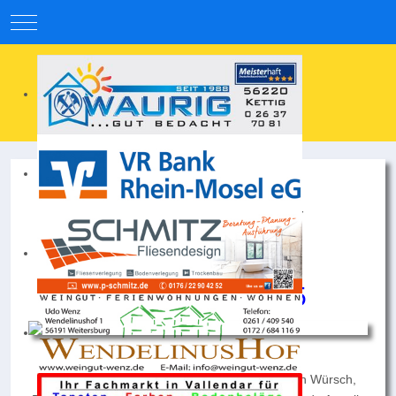
Mobile Menu Toggle
2. Mannschaft SV
Weitersburg
Saison 2024/2025
Hintere Reihe v.l.n.r.:
Moritz Stertz, Sven Korth, Niclas Weber, Florian Würsch,