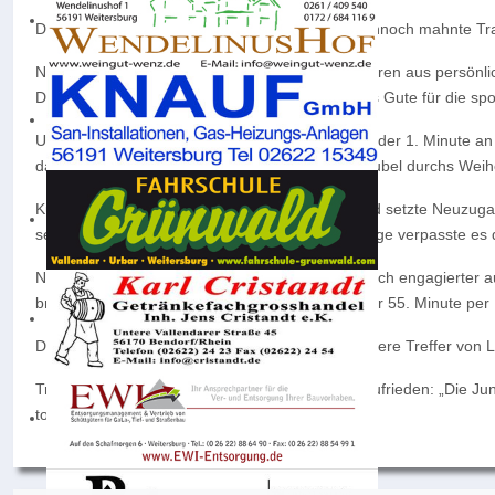
Die Rollen waren vor dem Spiel klar verteilt – dennoch mahnte Tr
Nachdem Marcel Christ den Verein nach vier Jahren aus persönlic
Dankeschön für die erfolgreichen Jahre und alles Gute für die s
Und diese zeigte im 1. Heimspiel der Saison von der 1. Minute a
dauerte es bis zur 27. Minute, ehe der erste Torjubel durchs Weih
Kurz darauf bewies Berg erneut seine Klasse und setzte Neuzugan
seinen Torinstinkt und erhöhte auf 2:0. In der Folge verpasste e
Nach dem Seitenwechsel kamen die Gäste deutlich engagierter aus 
bringen. Sicherheit brachte Lars Velten, der in der 55. Minute pe
Die starke Mannschaftsleistung wurde durch weitere Treffer von 
Trainer David Koca zeigte sich nach dem Spiel zufrieden: „Die Ju
tolles Spiel mit vielen Toren bieten konnten.“