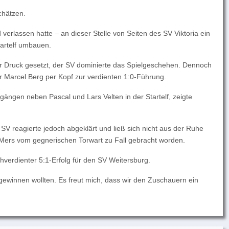
chätzen.
rlassen hatte – an dieser Stelle von Seiten des SV Viktoria ein
tartelf umbauen.
er Druck gesetzt, der SV dominierte das Spielgeschehen. Dennoch
ier Marcel Berg per Kopf zur verdienten 1:0-Führung.
ängen neben Pascal und Lars Velten in der Startelf, zeigte
SV reagierte jedoch abgeklärt und ließ sich nicht aus der Ruhe
ar Mers vom gegnerischen Torwart zu Fall gebracht worden.
hverdienter 5:1-Erfolg für den SV Weitersburg.
gewinnen wollten. Es freut mich, dass wir den Zuschauern ein