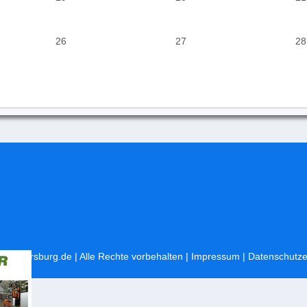
26
27
28
svweitersburg.de
| Alle Rechte vorbehalten |
Impressum
|
Datenschutze