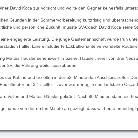
ainer David Koca zur Vorsicht und wollte den Gegner keinesfalls unters
hen Gründen in der Sommervorbereitung kurzfristig und überraschend ve
portliche und persönliche Zukunft, musste SV-Coach David Koca seine S
n eine engagierte Leistung. Die junge Gästemannschaft wurde früh unt
erstadion hallte: Eine einstudierte Eckballvariante verwandelte Routin
g Mattes Häusler sehenswert in Szene. Häusler, einer von drei Neuzug
s der SV, die Führung weiter auszubauen.
der Kabine und erzielten in der 52. Minute den Anschlusstreffer. Der 
r Foulelfmeter auf 3:1 stellte – zuvor war der agile und laufstarke Osc
Lars Velten und Mattes Häusler gekrönt. Nach 90 Minuten stand ein hoc
ngs haben von der ersten Minute an gezeigt, dass wir heute unbedingt 