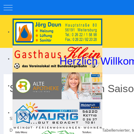
Mobile Menu Toggle
Herzlich Willko
Starke Leistung zum Saiso
SV Weitersburg – SG Mülheim-Kärlich II 5:1 (2:0)
Der SV Weitersburg, in der vergangenen Saison Tabellenvierter, t