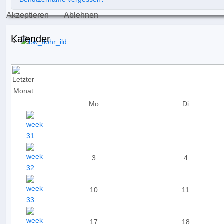
Akzeptieren
Ablehnen
Kalender
Mo
Di
3
4
10
11
17
18