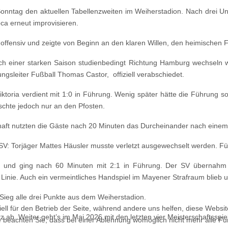
ntag den aktuellen Tabellenzweiten im Weiherstadion. Nach drei Unen
ca erneut improvisieren.
ffensiv und zeigte von Beginn an den klaren Willen, den heimischen Fan
ach einer starken Saison studienbedingt Richtung Hamburg wechseln w
ngsleiter Fußball Thomas Castor, offiziell verabschiedet.
ktoria verdient mit 1:0 in Führung. Wenig später hätte die Führung 
tschte jedoch nur an den Pfosten.
chaft nutzten die Gäste nach 20 Minuten das Durcheinander nach einem E
V: Torjäger Mattes Häusler musste verletzt ausgewechselt werden. Für
 und ging nach 60 Minuten mit 2:1 in Führung. Der SV übernahm a
ie Linie. Auch ein vermeintliches Handspiel im Mayener Strafraum blieb
Sieg alle drei Punkte aus dem Weiherstadion.
ell für den Betrieb der Seite, während andere uns helfen, diese Websi
z ab. Weiter geht’s im Mai 2026 mit den letzten vier Meisterschaftsspi
 beachten Sie, dass bei einer Ablehnung womöglich nicht mehr alle Fun