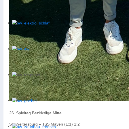
26. Spieltag Bezirksliga Mitte
SV Weitersburg – TuS Mayen (1:1) 1:2