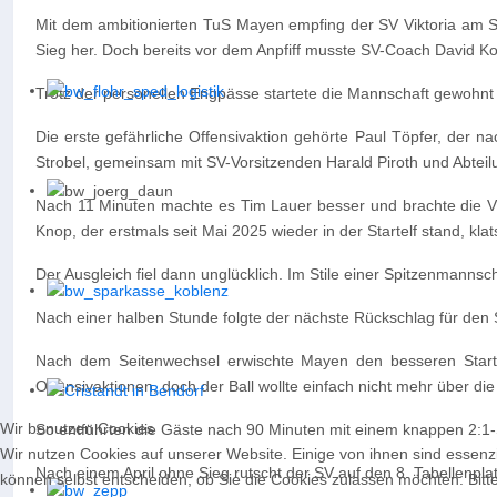
Mit dem ambitionierten TuS Mayen empfing der SV Viktoria am Son
Sieg her. Doch bereits vor dem Anpfiff musste SV-Coach David Ko
Trotz der personellen Engpässe startete die Mannschaft gewohnt o
Die erste gefährliche Offensivaktion gehörte Paul Töpfer, der n
Strobel, gemeinsam mit SV-Vorsitzenden Harald Piroth und Abteilu
Nach 11 Minuten machte es Tim Lauer besser und brachte die Vi
Knop, der erstmals seit Mai 2025 wieder in der Startelf stand, kla
Der Ausgleich fiel dann unglücklich. Im Stile einer Spitzenmanns
Nach einer halben Stunde folgte der nächste Rückschlag für den S
Nach dem Seitenwechsel erwischte Mayen den besseren Start
Offensivaktionen, doch der Ball wollte einfach nicht mehr über d
Wir benutzen Cookies
So entführten die Gäste nach 90 Minuten mit einem knappen 2:1-
Wir nutzen Cookies auf unserer Website. Einige von ihnen sind essenzi
Nach einem April ohne Sieg rutscht der SV auf den 8. Tabellenplat
können selbst entscheiden, ob Sie die Cookies zulassen möchten. Bitte