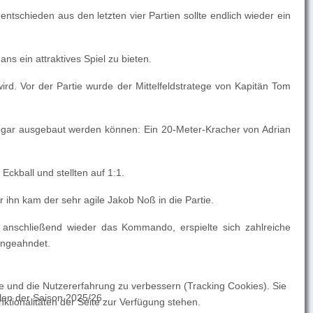
tschieden aus den letzten vier Partien sollte endlich wieder ein
s ein attraktives Spiel zu bieten.
ird. Vor der Partie wurde der Mittelfeldstratege von Kapitän Tom
sogar ausgebaut werden können: Ein 20-Meter-Kracher von Adrian
ckball und stellten auf 1:1.
 ihn kam der sehr agile Jakob Noß in die Partie.
nschließend wieder das Kommando, erspielte sich zahlreiche
 ungeahndet.
te und die Nutzererfahrung zu verbessern (Tracking Cookies). Sie
elen der Saison 2025/26.
ktionalitäten der Seite zur Verfügung stehen.