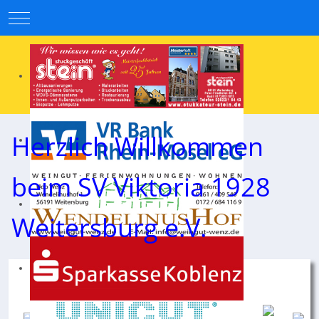
Mobile Menu Toggle
Herzlich Willkommen
beim SV Viktoria 1928
Weitersburg e.V.