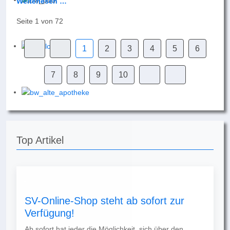
Weiterlesen …
Seite 1 von 72
1
2
3
4
5
6
7
8
9
10
Top Artikel
SV-Online-Shop steht ab sofort zur
Verfügung!
Ab sofort hat jeder die Möglichkeit, sich über den