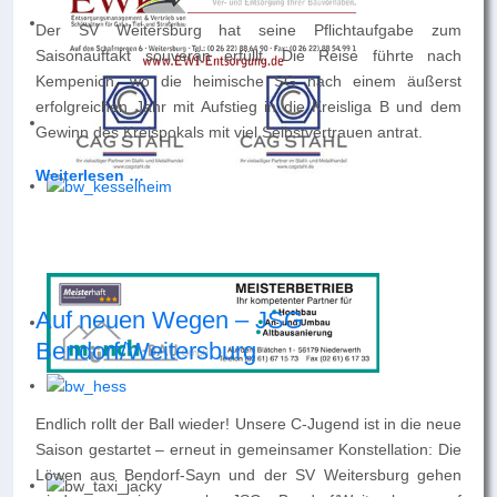
Der SV Weitersburg hat seine Pflichtaufgabe zum
Saisonauftakt souverän erfüllt. Die Reise führte nach
Kempenich, wo die heimische SG nach einem äußerst
erfolgreichen Jahr mit Aufstieg in die Kreisliga B und dem
Gewinn des Kreispokals mit viel Selbstvertrauen antrat.
Weiterlesen …
Auf neuen Wegen – JSG
Bendorf/Weitersburg
Endlich rollt der Ball wieder! Unsere C-Jugend ist in die neue
Saison gestartet – erneut in gemeinsamer Konstellation: Die
Löwen aus Bendorf-Sayn und der SV Weitersburg gehen